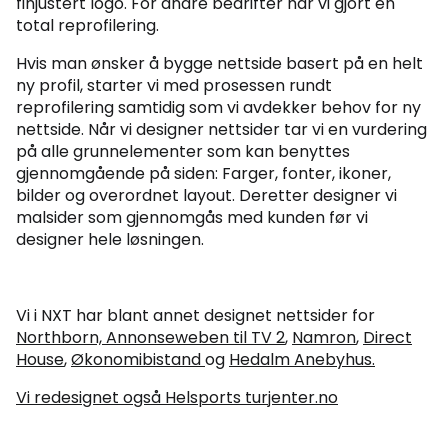
finjustert logo. For andre bedrifter har vi gjort en
total reprofilering.
Hvis man ønsker å bygge nettside basert på en helt
ny profil, starter vi med prosessen rundt
reprofilering samtidig som vi avdekker behov for ny
nettside. Når vi designer nettsider tar vi en vurdering
på alle grunnelementer som kan benyttes
gjennomgående på siden: Farger, fonter, ikoner,
bilder og overordnet layout. Deretter designer vi
malsider som gjennomgås med kunden før vi
designer hele løsningen.
Vi i NXT har blant annet designet nettsider for
Northborn,
Annonseweben til TV 2
,
Namron
,
Direct
House
,
Økonomibistand
og
Hedalm Anebyhus.
Vi redesignet også Helsports turjenter.no