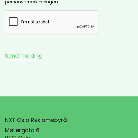
personvernerklæringen
NXT Oslo Reklamebyrå
Møllergata 6
0179 Oslo