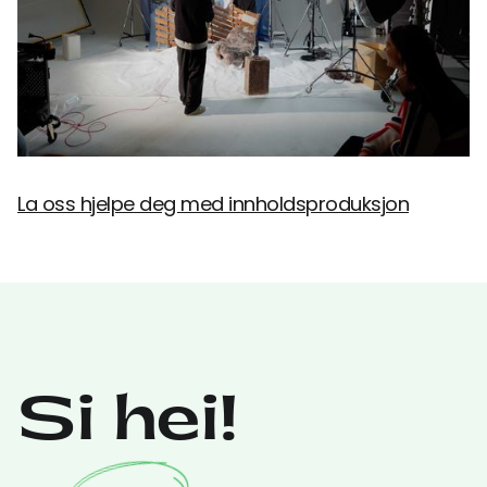
La oss hjelpe deg med innholdsproduksjon
Si hei!