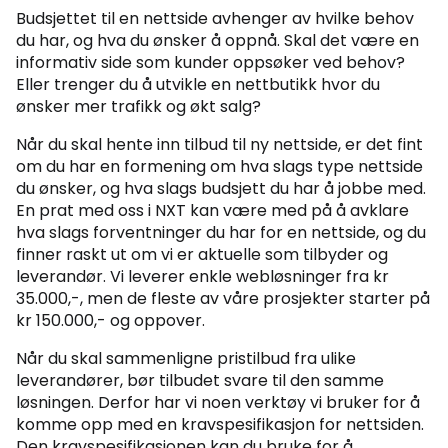
Budsjettet til en nettside avhenger av hvilke behov
du har, og hva du ønsker å oppnå. Skal det være en
informativ side som kunder oppsøker ved behov?
Eller trenger du å utvikle en nettbutikk hvor du
ønsker mer trafikk og økt salg?
Når du skal hente inn tilbud til ny nettside, er det fint
om du har en formening om hva slags type nettside
du ønsker, og hva slags budsjett du har å jobbe med.
En prat med oss i NXT kan være med på å avklare
hva slags forventninger du har for en nettside, og du
finner raskt ut om vi er aktuelle som tilbyder og
leverandør. Vi leverer enkle webløsninger fra kr
35.000,-, men de fleste av våre prosjekter starter på
kr 150.000,- og oppover.
Når du skal sammenligne pristilbud fra ulike
leverandører, bør tilbudet svare til den samme
løsningen. Derfor har vi noen verktøy vi bruker for å
komme opp med en kravspesifikasjon for nettsiden.
Den kravspesifikasjonen kan du bruke for å