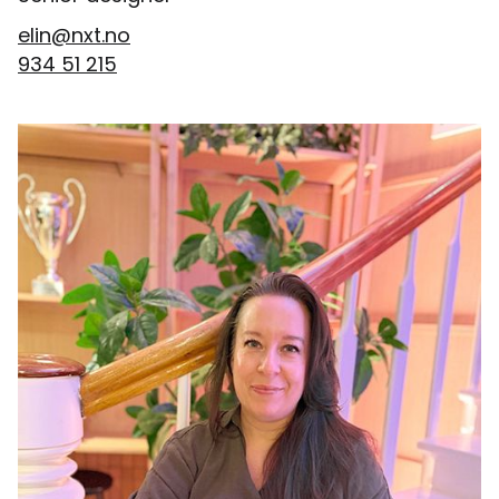
elin@nxt.no
934 51 215