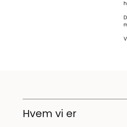
h
D
m
V
Hvem vi er