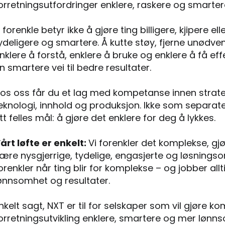
orretningsutfordringer enklere, raskere og smarter
 forenkle betyr ikke å gjøre ting billigere, kjipere el
ydeligere og smartere. Å kutte støy, fjerne unødv
nklere å forstå, enklere å bruke og enklere å få effe
n smartere vei til bedre resultater.
os oss får du et lag med kompetanse innen strate
eknologi, innhold og produksjon. Ikke som separa
tt felles mål: å gjøre det enklere for deg å lykkes.
årt løfte er enkelt:
Vi forenkler det komplekse, gjør
ære nysgjerrige, tydelige, engasjerte og løsningsori
orenkler når ting blir for komplekse – og jobber all
ønnsomhet og resultater.
nkelt sagt, NXT er til for selskaper som vil gjøre
orretningsutvikling enklere, smartere og mer løn