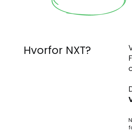
Hvorfor NXT?
D
N
f