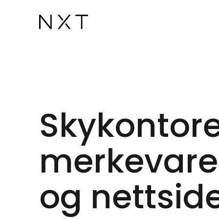
Skykontore
merkevarest
og nettsid