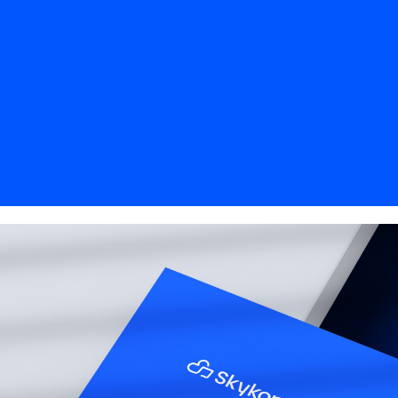
Med disse endringene har Skykontoret rigget seg 
utfordringer og videre vekst i et stadig mer ko