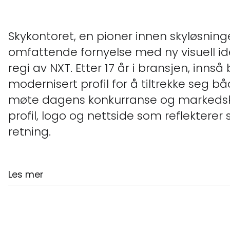
Skykontoret, en pioner innen skyløsnin
omfattende fornyelse med ny visuell id
regi av NXT. Etter 17 år i bransjen, inns
modernisert profil for å tiltrekke seg b
møte dagens konkurranse og markedskrav
profil, logo og nettside som reflekterer
retning.
Les mer
En visuell profil som s