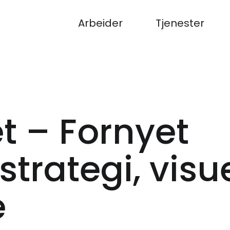
Arbeider
Tjenester
t – Fornyet
rategi, visuel
e