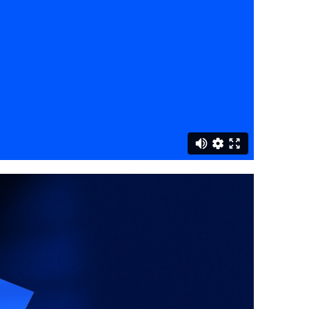
for fremtiden, klare til å møte nye
nkurranseutsatt marked.