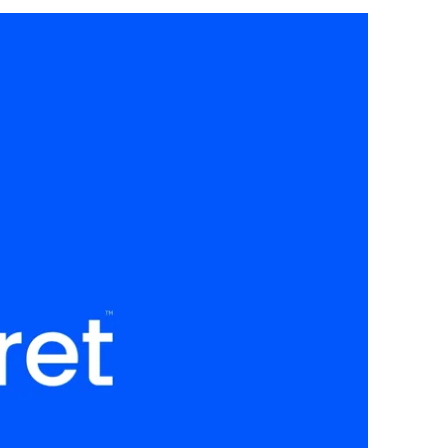
s to hovedaspekter: "Sky" og "Kontoret".
 som arbeider ved en datamaskin, som til
 Den nye visuelle identiteten er utformet
erstreker selskapets ekspertise innen
ereført i den nye nettsiden, som nå tilbyr
nde og potensielle kunder.
gging for økt vekst
jennom
word of mouth
, men i takt med
eg nye kunder gjennom en mer strukturert
igital tilstedeværelse og kommunikasjon
trategien legger grunnlaget for en
il markedet, noe som skal bidra til å
nen skybaserte løsninger.