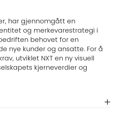
ger, har gjennomgått en
entitet og merkevarestrategi i
å bedriften behovet for en
åde nye kunder og ansatte. For å
, utviklet NXT en ny visuell
 selskapets kjerneverdier og
peiler moderne