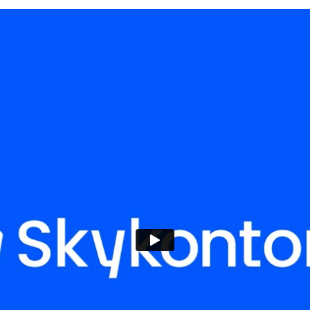
skyløsninger
Den oppdaterte logoen, symboliserer Skykontoret
Dette vises gjennom en stilisert sky og en figur
sammen utgjør et moderne og gjenkjennelig ikon.
for å være innbydende og fremtidsrettet, og und
skybaserte tjenester. Det visuelle uttrykket er vid
en strømlinjeformet opplevelse for både nåvære
Strategisk merkevareby
Tidligere har Skykontoret vokst hovedsakelig g
selskapets utvikling, ønsker de nå å tiltrekke s
B2B-salgsprosess. Her blir merkevarebygging, d
sentrale elementer. Den oppdaterte merkevares
sterkere digital profil og en effektiv tilnærming t
posisjonere Skykontoret som en ledende aktør in