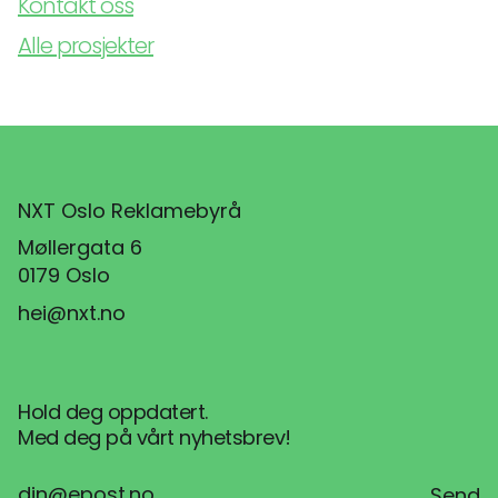
Kontakt oss
Alle prosjekter
NXT Oslo Reklamebyrå
Møllergata 6
0179 Oslo
hei@nxt.no
Hold deg oppdatert.
Med deg på vårt nyhetsbrev!