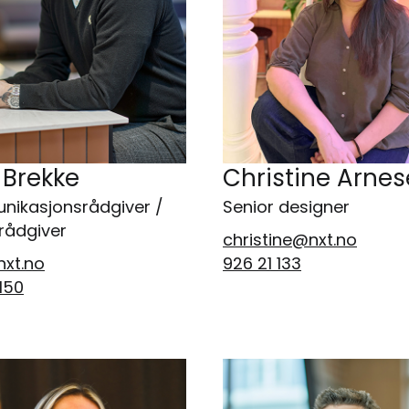
 Brekke
Christine Arne
ikasjonsrådgiver /
Senior designer
 rådgiver
christine@nxt.no
xt.no
926 21 133
150