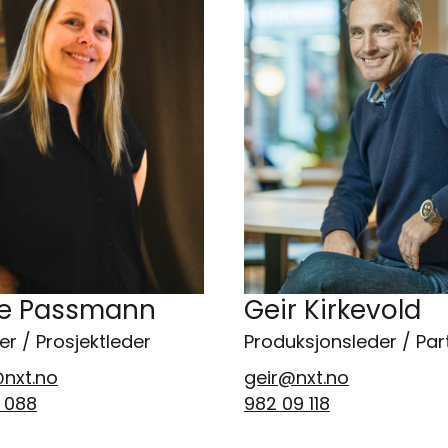
ke Passmann
Geir Kirkevold
er / Prosjektleder
Produksjonsleder / Par
@nxt.no
geir@nxt.no
 088
982 09 118