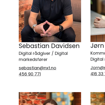
Jørn
Sebastian Davidsen
Kommun
Digital rådgiver / Digital
Digital
markedsfører
Jorn@n
sebastian@nxt.no
416 33 
456 90 771