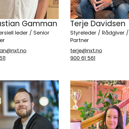
astian Gamman
Terje Davidsen
siell leder / Senior
Styreleder / Rådgiver /
er
Partner
n@nxt.no
terje@nxt.no
511
900 61 561