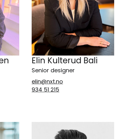
sen
Elin Kulterud Bali
Senior designer
elin@nxt.no
934 51 215