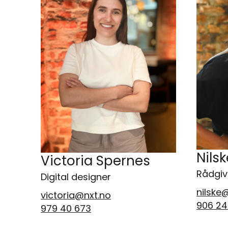
Nils
Victoria Spernes
Rådgiv
Digital designer
nilske
victoria@nxt.no
906 24
979 40 673