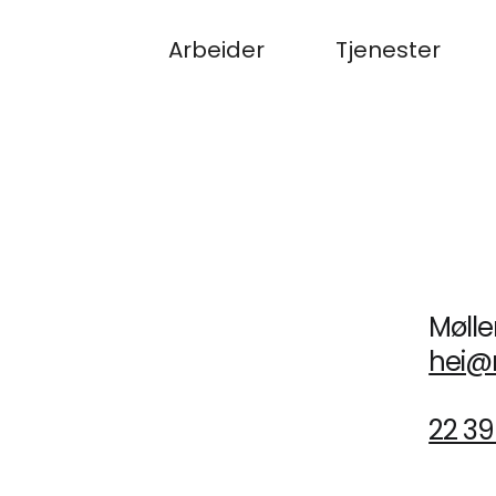
Arbeider
Tjenester
Mølle
hei@
22 39