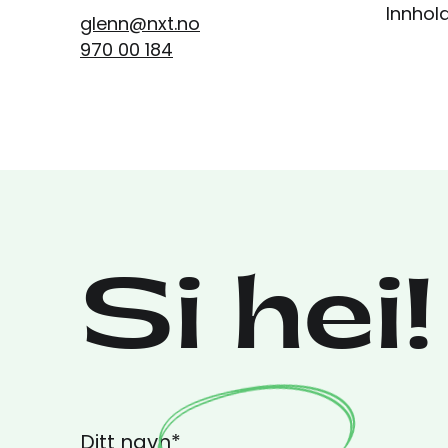
Innhol
glenn@nxt.no
970 00 184
Si hei!