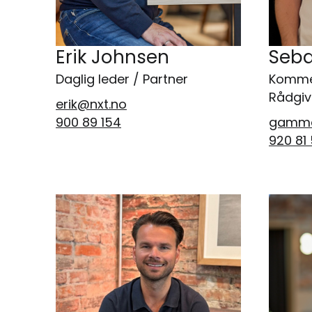
Erik Johnsen
Seb
Daglig leder / Partner
Kommer
Rådgiv
erik@nxt.no
900 89 154
gamma
920 81 