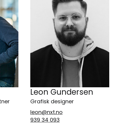
Leon Gundersen
tner
Grafisk designer
leon@nxt.no
939 34 093