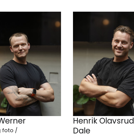
Werner
Henrik Olavsrud
Dale
 foto /