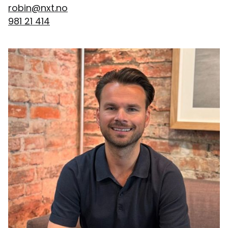
robin@nxt.no
981 21 414