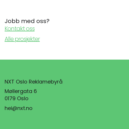
Jobb med oss?
Kontakt oss
Alle prosjekter
NXT Oslo Reklamebyrå
Møllergata 6
0179 Oslo
hei@nxt.no