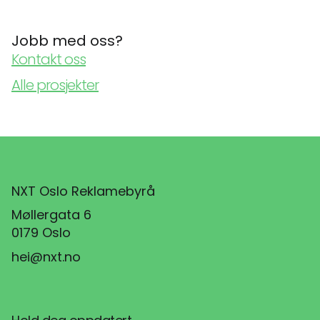
Jobb med oss?
Kontakt oss
Alle prosjekter
NXT Oslo Reklamebyrå
Møllergata 6
0179 Oslo
hei@nxt.no