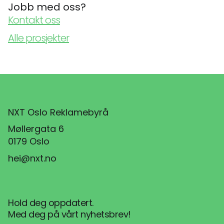
Jobb med oss?
Kontakt oss
Alle prosjekter
NXT Oslo Reklamebyrå
Møllergata 6
0179 Oslo
hei@nxt.no
Hold deg oppdatert.
Med deg på vårt nyhetsbrev!