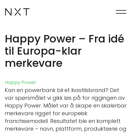
Happy Power – Fra idé
til Europa-klar
merkevare
Happy Power
Kan en powerbank bli et livsstilsbrand? Det
var spørsmålet vi gikk løs på for riggingen av
Happy Power. Målet var å skape en skalerbar
merkevare rigget for europeisk
franchisemodell. Resultatet ble en komplett
merkevare – navn, plattform, produktserie og