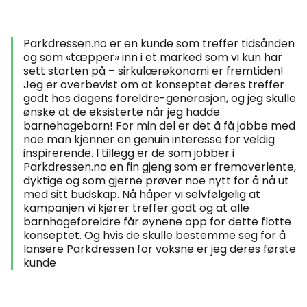
Parkdressen.no er en kunde som treffer tidsånden
og som «tæpper» inn i et marked som vi kun har
sett starten på – sirkulærøkonomi er fremtiden!
Jeg er overbevist om at konseptet deres treffer
godt hos dagens foreldre-generasjon, og jeg skulle
ønske at de eksisterte når jeg hadde
barnehagebarn! For min del er det å få jobbe med
noe man kjenner en genuin interesse for veldig
inspirerende. I tillegg er de som jobber i
Parkdressen.no en fin gjeng som er fremoverlente,
dyktige og som gjerne prøver noe nytt for å nå ut
med sitt budskap. Nå håper vi selvfølgelig at
kampanjen vi kjører treffer godt og at alle
barnhageforeldre får øynene opp for dette flotte
konseptet. Og hvis de skulle bestemme seg for å
lansere Parkdressen for voksne er jeg deres første
kunde