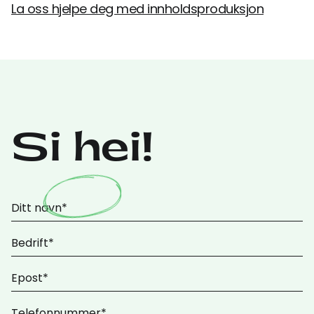
La oss hjelpe deg med innholdsproduksjon
Si hei!