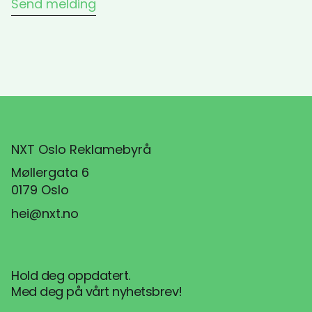
NXT Oslo Reklamebyrå
Møllergata 6
0179 Oslo
hei@nxt.no
Hold deg oppdatert.
Med deg på vårt nyhetsbrev!