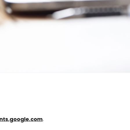
nts.google.com
.