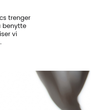
cs trenger
å benytte
ser vi
.